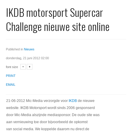
Office 365
IKDB motorsport Supercar
Domeinnaam registreren
Challenge nieuwe site online
SSL certificaat
Published in
Nieuws
donderdag, 21 juni 2012 02:00
font size
PRINT
EMAIL
21-06-2012 Mic-Media verzorgde voor
IKDB
de nieuwe
website. IKDB Motorsport wordt sinds 2006 gesponserd
door Mic-Media alszijnde mediasponsor. De oude site was
aan vernieuwing toe door bijvoorbeeld de opkomst
van social media. We koppelde daarom nu direct de