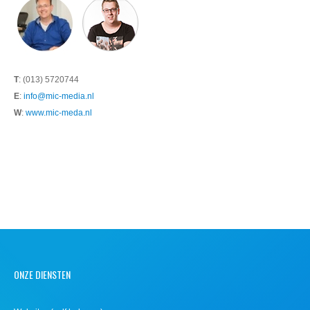
T
: (013) 5720744
E
:
info@mic-media.nl
W
:
www.mic-meda.nl
ONZE DIENSTEN