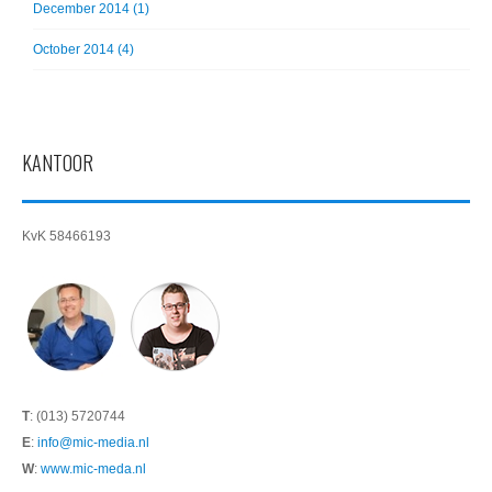
December 2014 (1)
October 2014 (4)
KANTOOR
KvK 58466193
T
: (013) 5720744
E
:
info@mic-media.nl
W
:
www.mic-meda.nl