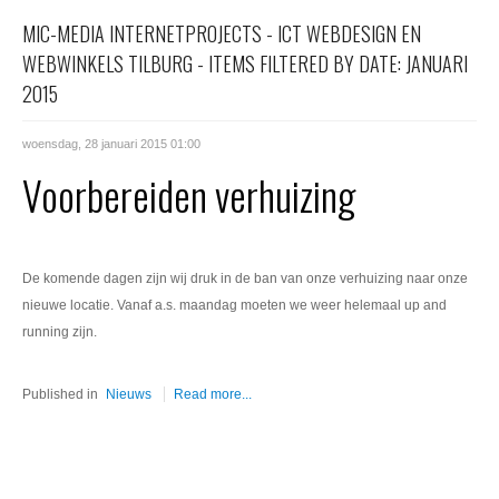
Office 365
MIC-MEDIA INTERNETPROJECTS - ICT WEBDESIGN EN
WEBWINKELS TILBURG - ITEMS FILTERED BY DATE: JANUARI
Domeinnaam registreren
2015
SSL certificaat
woensdag, 28 januari 2015 01:00
Voorbereiden verhuizing
De komende dagen zijn wij druk in de ban van onze verhuizing naar onze
nieuwe locatie. Vanaf a.s. maandag moeten we weer helemaal up and
running zijn.
Published in
Nieuws
Read more...