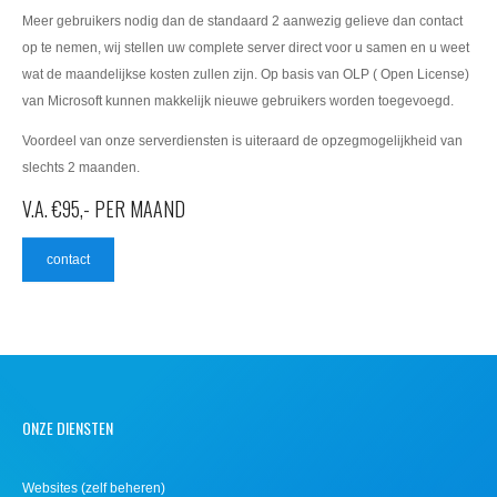
Meer gebruikers nodig dan de standaard 2 aanwezig gelieve dan contact
op te nemen, wij stellen uw complete server direct voor u samen en u weet
wat de maandelijkse kosten zullen zijn. Op basis van OLP ( Open License)
van Microsoft kunnen makkelijk nieuwe gebruikers worden toegevoegd.
Voordeel van onze serverdiensten is uiteraard de opzegmogelijkheid van
slechts 2 maanden.
V.A. €95,- PER MAAND
contact
ONZE DIENSTEN
Websites (zelf beheren)