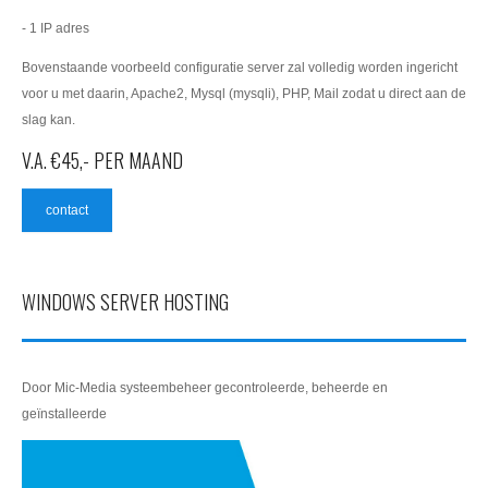
- 1 IP adres
Bovenstaande voorbeeld configuratie server zal volledig worden ingericht
voor u met daarin, Apache2, Mysql (mysqli), PHP, Mail zodat u direct aan de
slag kan.
V.A. €45,- PER MAAND
contact
WINDOWS SERVER HOSTING
Door Mic-Media systeembeheer gecontroleerde, beheerde en
geïnstalleerde