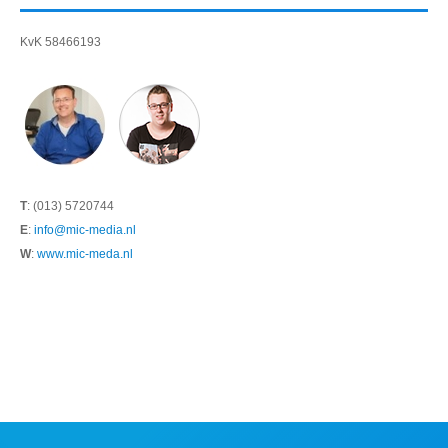
KvK 58466193
T
: (013) 5720744
E
:
info@mic-media.nl
W
:
www.mic-meda.nl