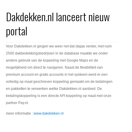
Office 365
Dakdekken.nl lanceert nieuw
Domeinnaam registreren
portal
SSL certificaat
Voor Dakdekken.nl gingen we weer net dat stapje verder, met ruim
2500 dakbedekkingsbedrijven in de database maakte we onder
andere gebruik van de koppeling met Google Maps en de
mogelijkheid om direct te navigeren. Naast de flexibiliteit van
premium account en gratis accounts in het systeem werd er een
volledig op maat geschreven koppeling gemaakt om de betalingen
en pakketten te verwerken welke Dakdekken.nl aanbied. De
betalingskoppeling is een directe API koppeling op maat met onze
partner Pay.nl.
meer informatie :
www.dakdekken.nl