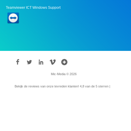
Teamviewer ICT Windows Support
Mic-Media © 2026
Bekijk de reviews van onze tevreden klanten!
4,8
van de 5 sterren |
315
reviews