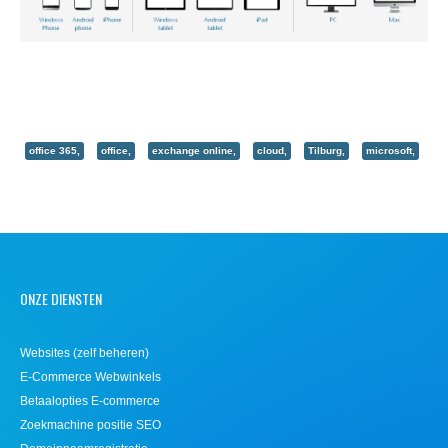
office 365,
office,
exchange online,
cloud,
Tilburg,
microsoft,
ONZE DIENSTEN
Websites (zelf beheren)
E-Commerce Webwinkels
Betaalopties E-commerce
Zoekmachine positie SEO