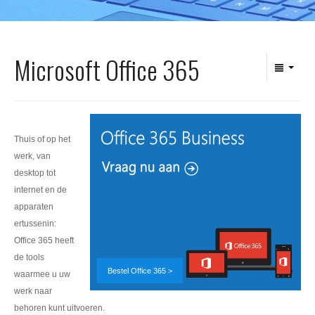
Office 365
Domeinnaam registreren
Microsoft Office 365
SSL certificaat
Thuis of op het
werk, van
desktop tot
internet en de
apparaten
ertussenin:
Office 365 heeft
de tools
Bestel Office 365 >
waarmee u uw
werk naar
behoren kunt uitvoeren.