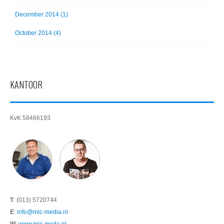
December 2014 (1)
October 2014 (4)
KANTOOR
KvK 58466193
T
: (013) 5720744
E
:
info@mic-media.nl
W
:
www.mic-meda.nl