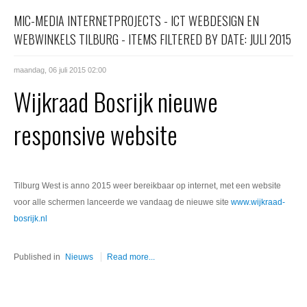
Office 365
MIC-MEDIA INTERNETPROJECTS - ICT WEBDESIGN EN
WEBWINKELS TILBURG - ITEMS FILTERED BY DATE: JULI 2015
Domeinnaam registreren
maandag, 06 juli 2015 02:00
SSL certificaat
Wijkraad Bosrijk nieuwe
responsive website
Tilburg West is anno 2015 weer bereikbaar op internet, met een website
voor alle schermen lanceerde we vandaag de nieuwe site
www.wijkraad-
bosrijk.nl
Published in
Nieuws
Read more...