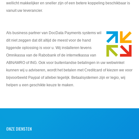
wellicht makkelijker en sneller zijn of een betere koppeling beschikbaar is
vanuit uw leverancier.
Als business partner van DocData Payments systems wil
dit niet zeggen dat dit altijd de meest voor de hand
liggende oplossing is voor u. Wij installeren tevens
Omnikassa van de Rabobank of de internetkassa van
ABNAMRO of ING. Ook voor buitenlandse betalingen in uw webwinkel
kunnen wij u adviseren, wordt het betalen met Creditcard of kiezen we voor
bijvoorbeeld Paypal of allebei tegelijk. Betaalsystemen zijn er legio, wij
helpen u een geschikte keuze te maken.
ONZE DIENSTEN