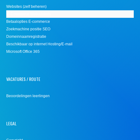
Websites (zelf beheren)
E-Commerce Webwinkels
Betaalopties E-commerce
Zoekmachine positie SEO
Domeinnaamregistratie
Beschikbaar op internet Hosting/E-mail
Microsoft Office 365
VACATURES / ROUTE
Beoordelingen leerlingen
LEGAL