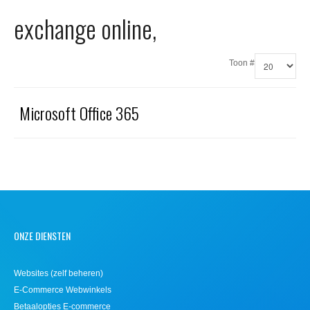
Office 365
exchange online,
Domeinnaam registreren
Toon #
SSL certificaat
Microsoft Office 365
ONZE DIENSTEN
Websites (zelf beheren)
E-Commerce Webwinkels
Betaalopties E-commerce