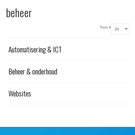
Office 365
beheer
Domeinnaam registreren
Toon #
SSL certificaat
Automatisering & ICT
Beheer & onderhoud
Websites