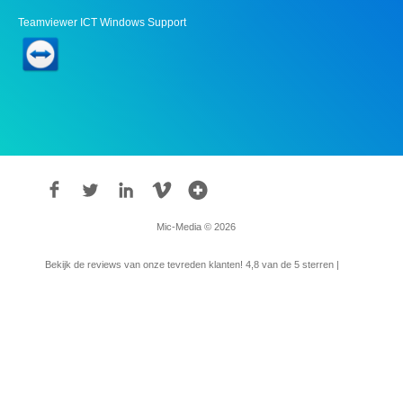
Teamviewer ICT Windows Support
Mic-Media © 2026
Bekijk de reviews van onze tevreden klanten!
4,8
van de 5 sterren |
315
reviews