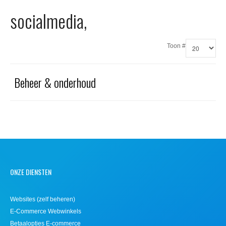
Office 365
socialmedia,
Domeinnaam registreren
Toon #
SSL certificaat
Beheer & onderhoud
ONZE DIENSTEN
Websites (zelf beheren)
E-Commerce Webwinkels
Betaalopties E-commerce