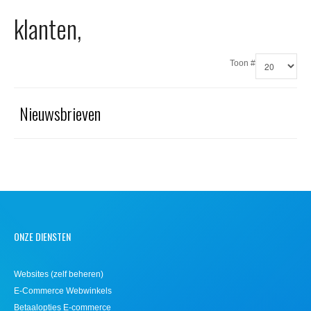
Office 365
klanten,
Domeinnaam registreren
Toon #
SSL certificaat
Nieuwsbrieven
ONZE DIENSTEN
Websites (zelf beheren)
E-Commerce Webwinkels
Betaalopties E-commerce