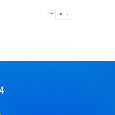
Toon #
20
44